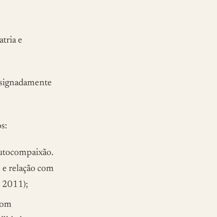
tria e
designadamente
s:
Autocompaixão.
 e relação com
, 2011);
com