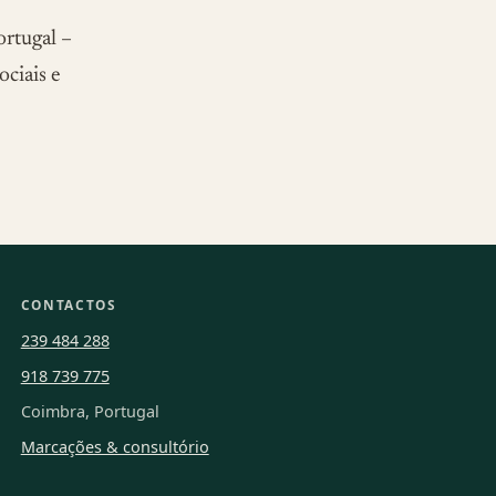
ortugal –
ociais e
CONTACTOS
239 484 288
918 739 775
Coimbra, Portugal
Marcações & consultório