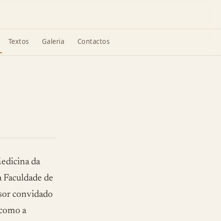
Textos
Galeria
Contactos
Medicina da
a Faculdade de
sor convidado
 como a