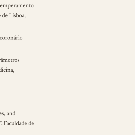
s, temperamento
e de Lisboa,
 coronário
râmetros
dicina,
es, and
e”. Faculdade de