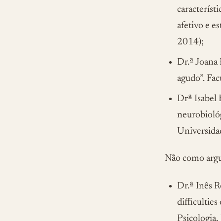
característ
afetivo e e
2014);
Dr.ª Joana 
agudo”. Fa
Drª Isabel
neurobiológ
Universida
Não como argu
Dr.ª Inês R
difficultie
Psicologia,