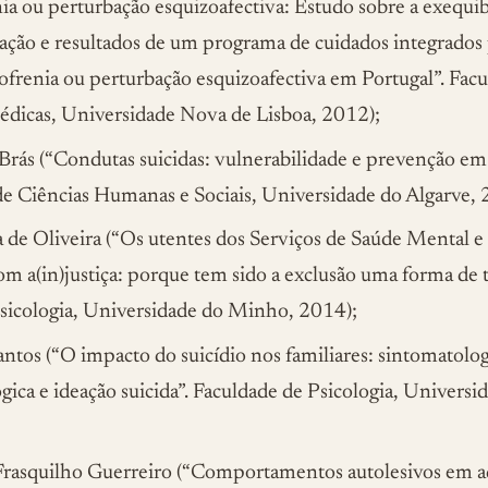
ia ou perturbação esquizoafectiva: Estudo sobre a exequib
ção e resultados de um programa de cuidados integrados 
frenia ou perturbação esquizoafectiva em Portugal”. Fac
édicas, Universidade Nova de Lisboa, 2012);
rás (“Condutas suicidas: vulnerabilidade e prevenção em
de Ciências Humanas e Sociais, Universidade do Algarve, 
 de Oliveira (“Os utentes dos Serviços de Saúde Mental e
m a(in)justiça: porque tem sido a exclusão uma forma de 
Psicologia, Universidade do Minho, 2014);
antos (“O impacto do suicídio nos familiares: sintomatolog
gica e ideação suicida”. Faculdade de Psicologia, Universi
Frasquilho Guerreiro (“Comportamentos autolesivos em a