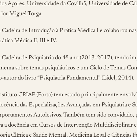
dos Açores, Universidade da Covilhã, Universidade de Ca
rior Miguel Torga.
 Cadeira de Introdução à Prática Médica I e colaborou nas 
ática Médica II, III e IV.
a Cadeira de Psiquiatria do 4º ano (2013-2017), tendo 
inema sobre temas psiquiátricos e um Ciclo de Temas Con
o-autor do livro “Psiquiatria Fundamental” (Lidel, 2014).
nstituto CRIAP (Porto) tem estado principalmente envolv
ocência das Especializações Avançadas em Psiquiatria e 
mportamentos Autolesivos. Também tem sido convidado,
ara a docência em Cursos de Intervenção Multidisciplinar
ogia Clínica e Saúde Mental, Medicina Legal e Ciências F