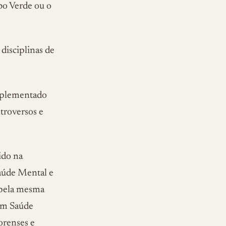
bo Verde ou o
disciplinas de
implementado
troversos e
ido na
Saúde Mental e
 pela mesma
 em Saúde
orenses e