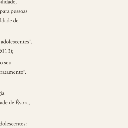
ilidade,
para pessoas
uldade de
 adolescentes”.
2013);
 o seu
tratamento”.
ia
dade de Évora,
dolescentes: