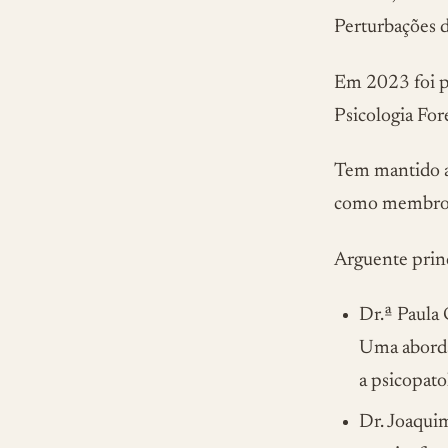
Perturbações 
Em 2023 foi p
Psicologia Fo
Tem mantido a 
como membro d
Arguente princ
Dr.ª Paula 
Uma aborda
a psicopato
Dr. Joaqui