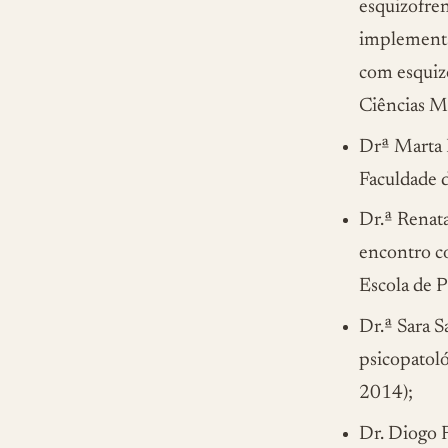
esquizofren
implementa
com esquizo
Ciências M
Drª Marta B
Faculdade 
Dr.ª Renata
encontro co
Escola de 
Dr.ª Sara S
psicopatoló
2014);
Dr. Diogo 