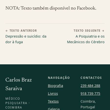
NOTA: Texto também disponível no Facebook.
← TEXTO ANTERIOR
TEXTO SEGUINTE →
Depressão e suicídio: da
A Psiquiatria e os
dor à fuga
Mecânicos do Cérebro
NAVEGAÇÃO
CONTACTOS
Carlos Braz
Biografia
239 484 288
Saraiva
Livros
918 739 775
MÉDICO
Textos
Coimbra,
PSIQUIATRA ·
Portugal
COIMBRA
Galeria