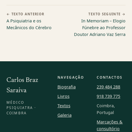
← TEXTO ANTERIOR
TEXTO SEGUINTE →
A Psiquiatria e os
In Memoriam – Elogio
Mecânicos do Cérebro
Fúnebre ao Professor
Doutor Adriano Vaz Serra
NAVEGAÇÃO
CONTACTOS
Carlos Braz
Biografia
239 484 288
Saraiva
Livros
918 739 775
MÉDICO
Textos
Coimbra,
PSIQUIATRA ·
Portugal
COIMBRA
Galeria
Marcações &
consultório