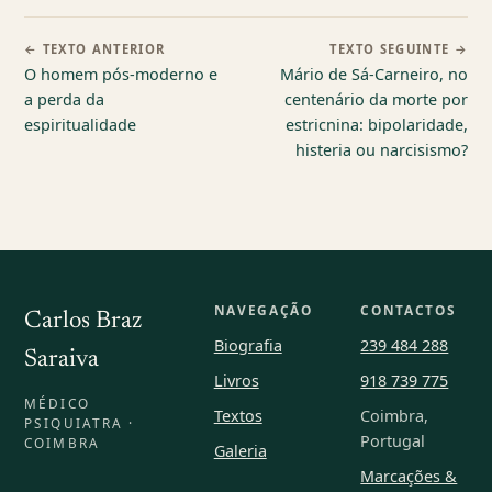
← TEXTO ANTERIOR
TEXTO SEGUINTE →
O homem pós-moderno e
Mário de Sá-Carneiro, no
a perda da
centenário da morte por
espiritualidade
estricnina: bipolaridade,
histeria ou narcisismo?
NAVEGAÇÃO
CONTACTOS
Carlos Braz
Biografia
239 484 288
Saraiva
Livros
918 739 775
MÉDICO
Textos
Coimbra,
PSIQUIATRA ·
Portugal
COIMBRA
Galeria
Marcações &