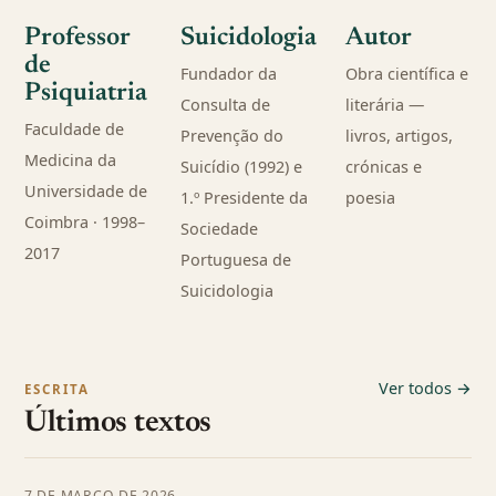
Professor
Suicidologia
Autor
de
Fundador da
Obra científica e
Psiquiatria
Consulta de
literária —
Faculdade de
Prevenção do
livros, artigos,
Medicina da
Suicídio (1992) e
crónicas e
Universidade de
1.º Presidente da
poesia
Coimbra · 1998–
Sociedade
2017
Portuguesa de
Suicidologia
Ver todos →
ESCRITA
Últimos textos
7 DE MARÇO DE 2026